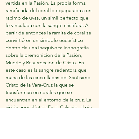
vertida en la Pasión. La propia forma 
ramificada del coral lo equiparaba a un 
racimo de uvas, un símil perfecto que 
lo vinculaba con la sangre cristífera. A 
partir de entonces la ramita de coral se 
convirtió en un símbolo eucarístico 
dentro de una inequívoca iconografía 
sobre la premonición de la Pasión, 
Muerte y Resurrección de Cristo. En 
este caso es la sangre redentora que 
mana de las cinco llagas del Santísimo 
Cristo de la Vera-Cruz la que se 
transforman en corales que se 
encuentran en el entorno de la cruz. La 
visión apocalíptica En el Calvario, al pie 
de la cruz, Nuestra Señora de la 
Esperanza se nos presenta en un 
contexto simbólico que nos remite a la 
descripción del libro de Apocalipsis 