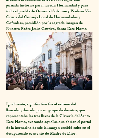
Durante la cuaresma de 2024 tuvo lugar una
jornada histórica para nuestra Hermandad y para
todo el pueblo de Osuna: el Solemne y Piadoso Vía
Crucis del Consejo Local de Hermandades y
Cofradías, presidido por la sagrada imagen de
Nuestro Padre Jesús Cautivo, Santo Ecce Homo
del Portal.
Aquel 18 de febrero de 2024 quedó
grabado en la memoria de nuestros hermanos y
devotos como una tarde de fe, recogimiento y
profundo testimonio público. Desde Iglesia de San
Agustín, punto de inicio y final del recorrido, el
Señor del Portal recorrió las calles de Osuna entre
las 16:30 y las 20:30 horas, visitando enclaves
emblemáticos y recibiendo el rezo de las estaciones
por parte de las distintas hermandades del pueblo
de Osuna.
Igualmente, significativo fue el estreno del
llamador, donado por un grupo de devotos, que
representaba las tres llaves de la Clavería del Santo
Ecce Homo, evocando aquellas que abrían el portal
de la hornacina donde la imagen recibió culto en el
desaparecido convento de Madre de Dios.