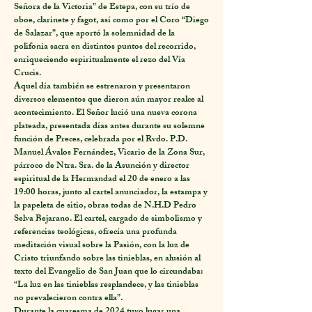
Señora de la Victoria” de Estepa, con su trío de
oboe, clarinete y fagot, así como por el Coro “Diego
de Salazar”, que aportó la solemnidad de la
polifonía sacra en distintos puntos del recorrido,
enriqueciendo espiritualmente el rezo del Vía
Crucis.
Aquel día también se estrenaron y presentaron
diversos elementos que dieron aún mayor realce al
acontecimiento. El Señor lució una nueva corona
plateada, presentada días antes durante su solemne
función de Preces, celebrada por el Rvdo. P.D.
Manuel Ávalos Fernández, Vicario de la Zona Sur,
párroco de Ntra. Sra. de la Asunción y director
espiritual de la Hermandad el 20 de enero a las
19:00 horas, junto al cartel anunciador, la estampa y
la papeleta de sitio, obras todas de N.H.D Pedro
Selva Bejarano. El cartel, cargado de simbolismo y
referencias teológicas, ofrecía una profunda
meditación visual sobre la Pasión, con la luz de
Cristo triunfando sobre las tinieblas, en alusión al
texto del Evangelio de San Juan que lo circundaba:
“La luz en las tinieblas resplandece, y las tinieblas
no prevalecieron contra ella”.