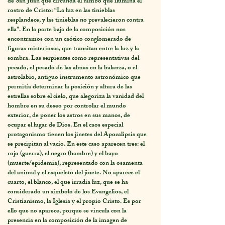
de San Juan que circunda el nimbo que ilumina el
rostro de Cristo: “La luz en las tinieblas
resplandece, y las tinieblas no prevalecieron contra
ella”. En la parte baja de la composición nos
encontramos con un caótico conglomerado de
figuras misteriosas, que transitan entre la luz y la
sombra. Las serpientes como representativas del
pecado, el pesado de las almas en la balanza, o el
astrolabio, antiguo instrumento astronómico que
permitía determinar la posición y altura de las
estrellas sobre el cielo, que alegoriza la vanidad del
hombre en su deseo por controlar el mundo
exterior, de poner los astros en sus manos, de
ocupar el lugar de Dios. En el caos especial
protagonismo tienen los jinetes del Apocalipsis que
se precipitan al vacío. En este caso aparecen tres: el
rojo (guerra), el negro (hambre) y el bayo
(muerte/epidemia), representado con la osamenta
del animal y el esqueleto del jinete. No aparece el
cuarto, el blanco, el que irradia luz, que se ha
considerado un símbolo de los Evangelios, el
Cristianismo, la Iglesia y el propio Cristo. Es por
ello que no aparece, porque se vincula con la
presencia en la composición de la imagen de