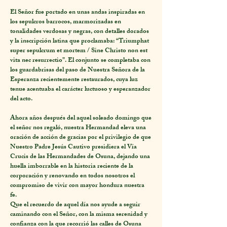
El Señor fue portado en unas andas inspiradas en
los sepulcros barrocos, marmorizadas en
tonalidades verdosas y negras, con detalles dorados
y la inscripción latina que proclamaba: “Triumphat
super sepulcrum et mortem / Sine Christo non est
vita nec resurrectio”. El conjunto se completaba con
los guardabrisas del paso de Nuestra Señora de la
Esperanza recientemente restaurados, cuya luz
tenue acentuaba el carácter luctuoso y esperanzador
del acto.
Ahora años después del aquel soleado domingo que
el señor nos regaló, nuestra Hermandad eleva una
oración de acción de gracias por el privilegio de que
Nuestro Padre Jesús Cautivo presidiera el Vía
Crucis de las Hermandades de Osuna, dejando una
huella imborrable en la historia reciente de la
corporación y renovando en todos nosotros el
compromiso de vivir con mayor hondura nuestra
fe.
Que el recuerdo de aquel día nos ayude a seguir
caminando con el Señor, con la misma serenidad y
confianza con la que recorrió las calles de Osuna